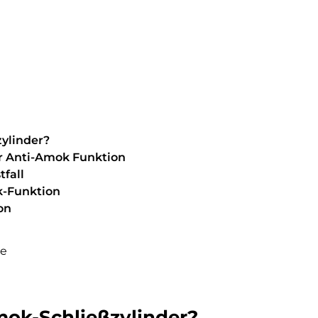
zylinder?
r Anti-Amok Funktion
tfall
k-Funktion
on
me
mok-Schließzylinder?