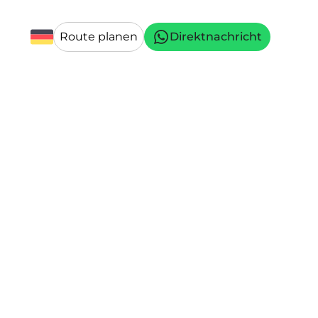
Route planen
Direktnachricht
inition, Einsatz