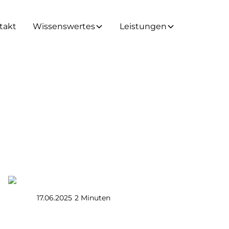
takt
Wissenswertes
Leistungen
ion bei Schließzylindern: Def
und Vorteile
K&I Schlüsseldienst & Schließtechnik GmbH
17.06.2025
2 Minuten
•