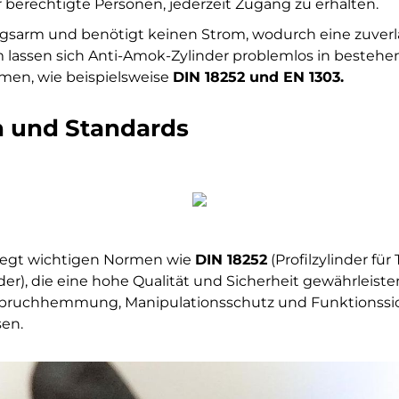
ür berechtigte Personen, jederzeit Zugang zu erhalten.
ngsarm und benötigt keinen Strom, wodurch eine zuverl
em lassen sich Anti-Amok-Zylinder problemlos in bestehe
rmen, wie beispielsweise
DIN 18252 und EN 1303.
n und Standards
iegt wichtigen Normen wie
DIN 18252
(Profilzylinder fü
er), die eine hohe Qualität und Sicherheit gewährleiste
nbruchhemmung, Manipulationsschutz und Funktionssiche
sen.