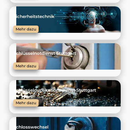
Sicherheitstechnik
Mehr dazu
Schlüsselnotdienst Stuttgart
Mehr dazu
Schlüsselduplikationsdienst Stuttgart
Mehr dazu
Schlosswechsel