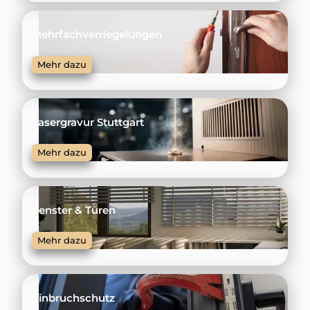
Mehrfachverriegelungen
Mehr dazu
Lasergravur Stuttgart
Mehr dazu
Fenster & Türen
Mehr dazu
Einbruchschutz