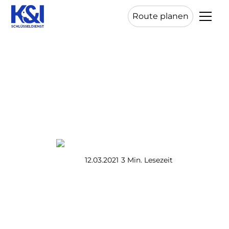
Route planen
Die wichtigsten Vorteile
einer Schließanlage
K&I Schlüsseldienst
12.03.2021
3 Min. Lesezeit
•