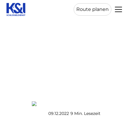
Route planen
Wer die Öffnung von
Türen beherrscht,
kennt auch die
Schwachstellen
K&I Schlüsseldienst
09.12.2022
9 Min. Lesezeit
•