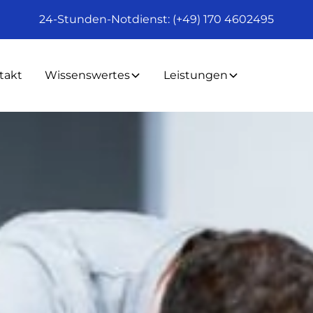
24-Stunden-Notdienst: (+49) 170 4602495
takt
Wissenswertes
Leistungen