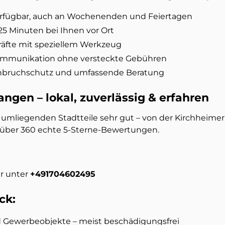
erfügbar, auch an Wochenenden und Feiertagen
25 Minuten bei Ihnen vor Ort
räfte mit speziellem Werkzeug
ommunikation ohne versteckte Gebühren
inbruchschutz und umfassende Beratung
ngen – lokal, zuverlässig & erfahren
mliegenden Stadtteile sehr gut – von der Kirchheimer 
ch über 360 echte 5-Sterne-Bewertungen.
ar unter
+491704602495
ck:
 Gewerbeobjekte – meist beschädigungsfrei