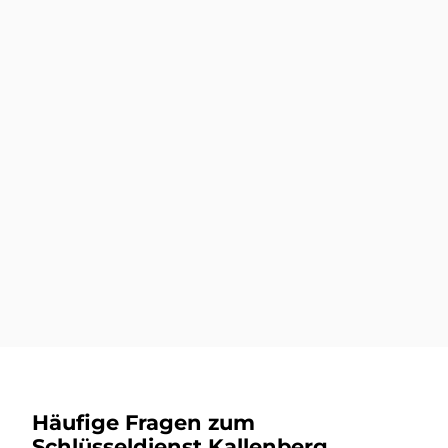
Autoschlüssel nachmachen
Mehr dazu
Autoschlüsseldienst
Mehr dazu
Häufige Fragen zum
Schlüsseldienst Kallenberg