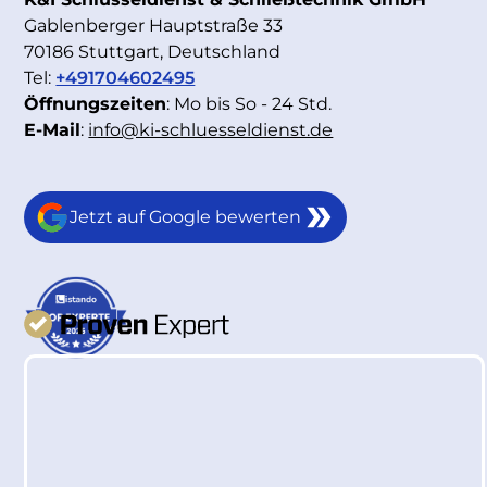
Gablenberger Hauptstraße 33
70186 Stuttgart, Deutschland
Tel:
+491704602495
Öffnungszeiten
: Mo bis So - 24 Std.
E-Mail
:
info@ki-schluesseldienst.de
Jetzt auf Google bewerten