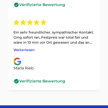
Verifizierte Bewertung
Ein sehr freundlicher, sympathischer Kontakt.
Ging sofort ran, Festpreis war total fair und
wäre in 10 min vor Ort gewesen und das an
Silvester! Tür ging dann doch noch auf, er hat
Weiterlesen
sich sogar für uns gefreut, wir haben uns
gefreut und empfehle ich trotz Nichtnutzung
definitiv weiter :) vielen Dank nochmal!
Marla Rieb
Verifizierte Bewertung