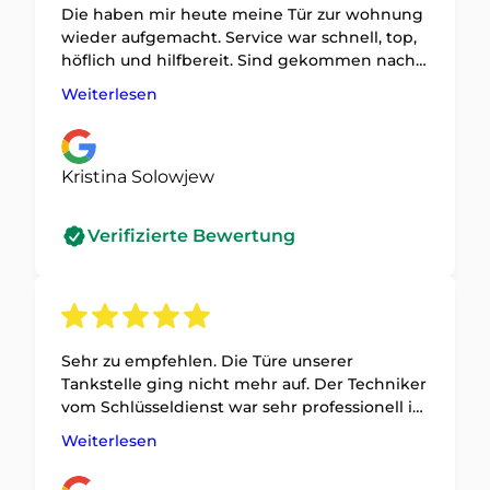
Die haben mir heute meine Tür zur wohnung
wieder aufgemacht. Service war schnell, top,
höflich und hilfbereit. Sind gekommen nach
20-30 minuten und haben den tag gerettet.
Weiterlesen
Bin sehr dankbar und würde die auch weiter
empfehlen. 10/10
Kristina Solowjew
Verifizierte Bewertung
Sehr zu empfehlen. Die Türe unserer
Tankstelle ging nicht mehr auf. Der Techniker
vom Schlüsseldienst war sehr professionell in
seiner Arbeit, hat die Türe wieder Repariert
Weiterlesen
und funktioniert wieder besser wie vorher!
Meine Empfehlung hat dieser Betrieb. Vielen