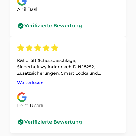
Dank nochmal für die schnelle und
unkomplizierte Hilfe
Anil Basli
Verifizierte Bewertung
K&I prüft Schutzbeschläge,
Sicherheitszylinder nach DIN 18252,
Zusatzsicherungen, Smart Locks und
Schließanlagen. Die Empfehlung richtet sich
Weiterlesen
nach Türzustand, Nutzung und
Sicherheitsgefühl vor Ort.
Irem Ucarli
Verifizierte Bewertung