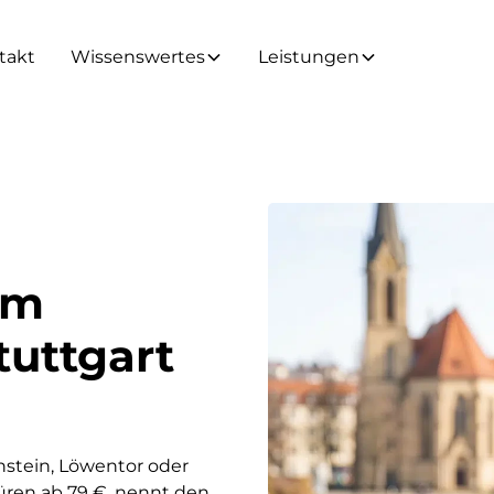
takt
Wissenswertes
Leistungen
Am
tuttgart
nstein, Löwentor oder
üren ab 79 €, nennt den