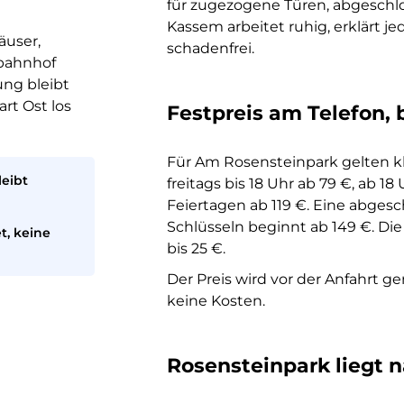
für zugezogene Türen, abgeschlo
Kassem arbeitet ruhig, erklärt je
äuser,
schadenfrei.
bahnhof
ung bleibt
art Ost los
Festpreis am Telefon, 
Für Am Rosensteinpark gelten kl
leibt
freitags bis 18 Uhr ab 79 €, ab 1
Feiertagen ab 119 €. Eine abges
Schlüsseln beginnt ab 149 €. Die 
t, keine
bis 25 €.
Der Preis wird vor der Anfahrt g
keine Kosten.
Rosensteinpark liegt n