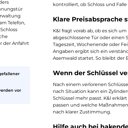
ders
kontrolliert, ob Schloss und Fall
hnungstür
erwaltung
Klare Preisabsprache 
 am Telefon,
 Schloss
K&I fragt vorab ab, ob es sich um
iche
abgeschlossene Tür oder einen
r der Anfahrt
Tageszeit, Wochenende oder Feier
Angaben ergibt sich ein verständ
Asemwald startet. So bleibt der E
Wenn der Schlüssel ve
efallener
Nach einem verlorenen Schlüssel 
werden vor
nach Situation kann ein Zylinder
Schlüssel mehr passt. K&I erklä
passen und welche Maßnahmen wir
nach klarer Zustimmung.
Hilfe auch bei hakend