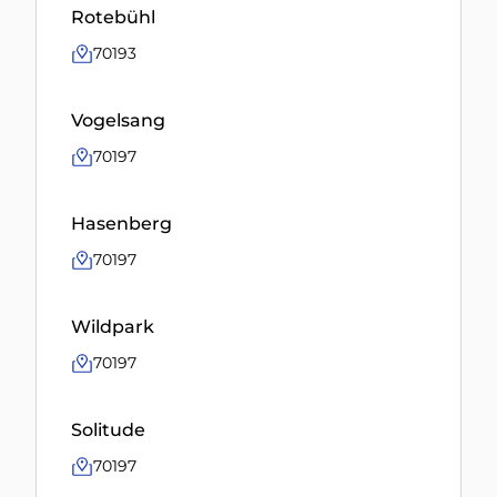
Rotebühl
70193
Vogelsang
70197
Hasenberg
70197
Wildpark
70197
Solitude
70197