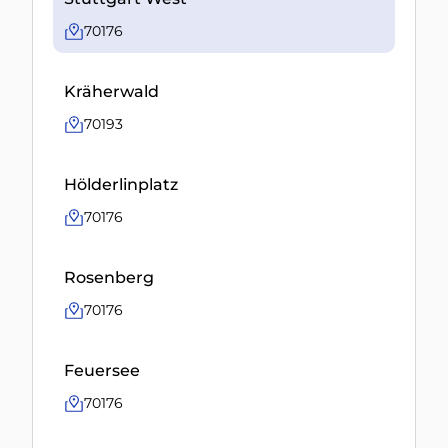
70176
Kräherwald
70193
Hölderlinplatz
70176
Rosenberg
70176
Feuersee
70176