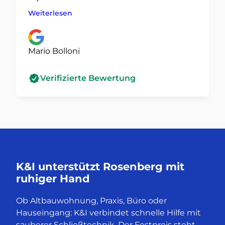
Minute geöffnet. Nochmals vielen Dank, ich
Weiterlesen
bin sehr froh für die zügige Hilfe. Musste
nichtmal nachttarif bezahlen, und einen
Guten Preis hab ich auch bekommen.
Mario Bolloni
Verifizierte Bewertung
K&I unterstützt Rosenberg mit
ruhiger Hand
Ob Altbauwohnung, Praxis, Büro oder
Hauseingang: K&I verbindet schnelle Hilfe mit
sauberer Schließtechnik. Der Festpreis steht