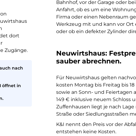
Bahnhof, vor der Garage oder be
Anfahrt, ob es um eine Wohnungs
von
Firma oder einen Nebenraum geh
euwirtshaus
Werkzeug mit und kann vor Ort e
n
oder ob ein defekter Zylinder dir
det dort
ür
he Zugänge.
Neuwirtshaus: Festprei
sauber abrechnen.
 auch nach
Für Neuwirtshaus gelten nachvo
kosten Montag bis Freitag bis 18 
 öffnet in
sowie an Sonn- und Feiertagen a
n.
149 € inklusive neuem Schloss u
Zuffenhausen liegt je nach Lage
Straße oder Siedlungsstraßen meis
K&I nennt den Preis vor der Abfa
entstehen keine Kosten.