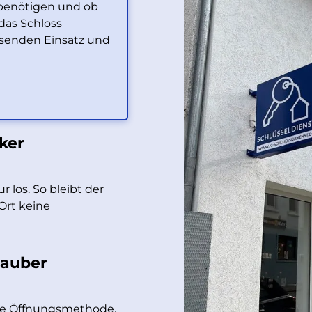
 benötigen und ob
das Schloss
assenden Einsatz und
ker
r los. So bleibt der
Ort keine
sauber
ste Öffnungsmethode.