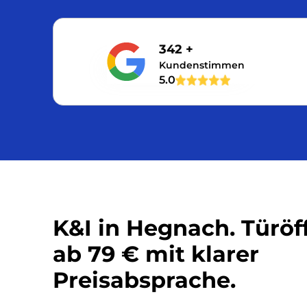
342 +
Kundenstimmen
5.0
K&I in Hegnach. Türö
ab 79 € mit klarer
Preisabsprache.