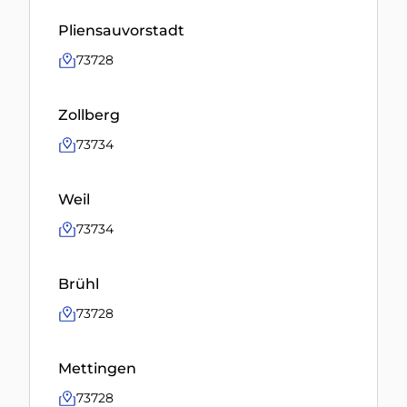
Pliensauvorstadt
73728
Zollberg
73734
Weil
73734
Brühl
73728
Mettingen
73728