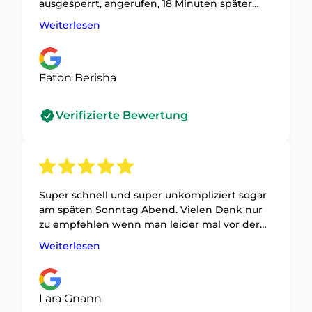
ausgesperrt, angerufen, 18 Minuten später
war die Tür offen – und das komplett ohne
Weiterlesen
Kratzer oder Dellen. Preis genau wie
abgesprochen. K&I kann ich echt
weiterempfehlen.
Faton Berisha
Verifizierte Bewertung
Super schnell und super unkompliziert sogar
am späten Sonntag Abend. Vielen Dank nur
zu empfehlen wenn man leider mal vor der
verschlossenen Türe steht.
Weiterlesen
Lara Gnann