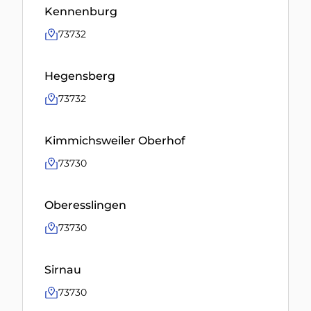
Kennenburg
73732
Hegensberg
73732
Kimmichsweiler Oberhof
73730
Oberesslingen
73730
Sirnau
73730