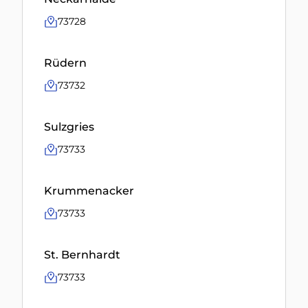
73728
Rüdern
73732
Sulzgries
73733
Krummenacker
73733
St. Bernhardt
73733