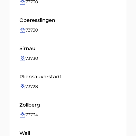
73730
Oberesslingen
73730
Sirnau
73730
Pliensauvorstadt
73728
Zollberg
73734
Weil