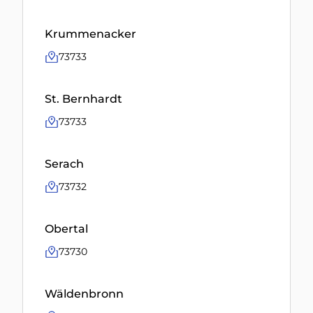
Krummenacker
73733
St. Bernhardt
73733
Serach
73732
Obertal
73730
Wäldenbronn