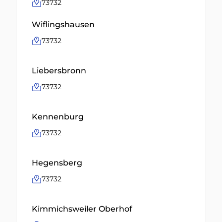
73732
Wiflingshausen
73732
Liebersbronn
73732
Kennenburg
73732
Hegensberg
73732
Kimmichsweiler Oberhof