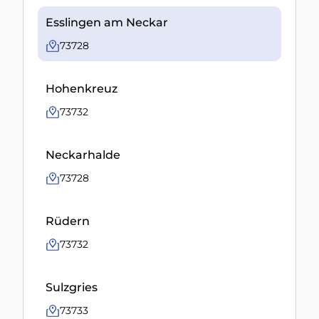
Esslingen am Neckar
73728
Hohenkreuz
73732
Neckarhalde
73728
Rüdern
73732
Sulzgries
73733