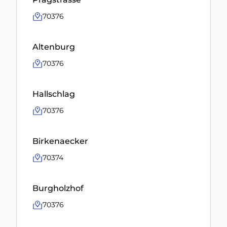
70376
Altenburg
70376
Hallschlag
70376
Birkenaecker
70374
Burgholzhof
70376