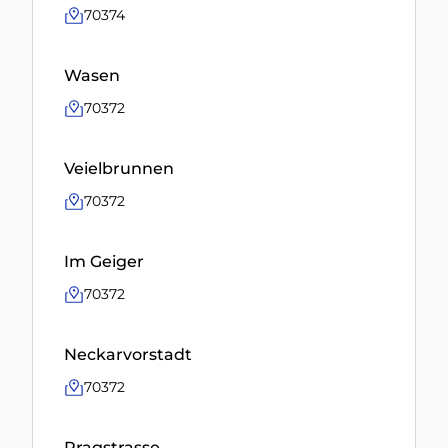
70374
Wasen
70372
Veielbrunnen
70372
Im Geiger
70372
Neckarvorstadt
70372
Pragstrasse