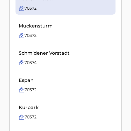
70372
Muckensturm
70372
Schmidener Vorstadt
70374
Espan
70372
Kurpark
70372