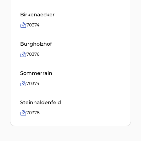
Birkenaecker
70374
Burgholzhof
70376
Sommerrain
70374
Steinhaldenfeld
70378