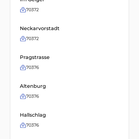
70372
Neckarvorstadt
70372
Pragstrasse
70376
Altenburg
70376
Hallschlag
70376