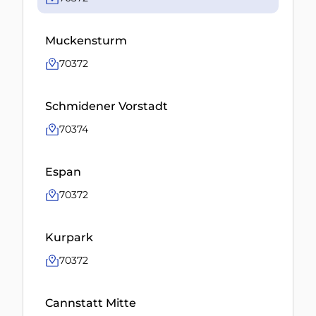
Muckensturm
70372
Schmidener Vorstadt
70374
Espan
70372
Kurpark
70372
Cannstatt Mitte