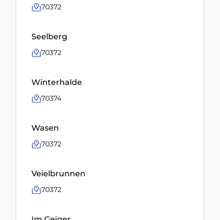
70372
Seelberg
70372
Winterhalde
70374
Wasen
70372
Veielbrunnen
70372
Im Geiger