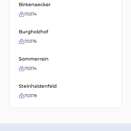
Birkenaecker
70374
Burgholzhof
70376
Sommerrain
70374
Steinhaldenfeld
70378