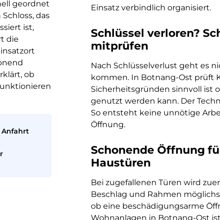
nell geordnet
Einsatz verbindlich organisiert.
 Schloss, das
siert ist,
Schlüssel verloren? Sc
t die
mitprüfen
insatzort
honend
Nach Schlüsselverlust geht es n
klärt, ob
kommen. In Botnang-Ost prüft K&
 funktionieren
Sicherheitsgründen sinnvoll ist
genutzt werden kann. Der Technik
So entsteht keine unnötige Arbei
Öffnung.
 Anfahrt
Schonende Öffnung f
r
Haustüren
Bei zugefallenen Türen wird zuer
Beschlag und Rahmen möglichst s
ob eine beschädigungsarme Öffnu
Wohnanlagen in Botnang-Ost ist 