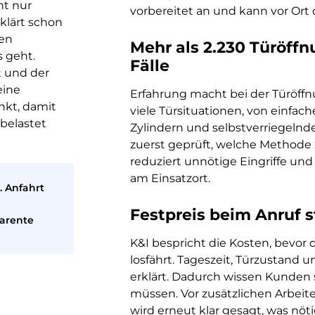
ht nur
vorbereitet an und kann vor Ort
klärt schon
nen
Mehr als 2.230 Türöffn
s geht.
Fälle
t und der
eine
Erfahrung macht bei der Türöff
nkt, damit
viele Türsituationen, von einfa
belastet
Zylindern und selbstverriegeln
zuerst geprüft, welche Methode 
reduziert unnötige Eingriffe und 
am Einsatzort.
. Anfahrt
Festpreis beim Anruf s
parente
K&I bespricht die Kosten, bevor
losfährt. Tageszeit, Türzustand
erklärt. Dadurch wissen Kunden 
müssen. Vor zusätzlichen Arbeit
wird erneut klar gesagt, was nöti