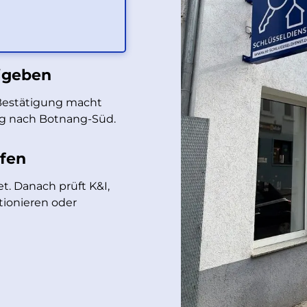
eigeben
 Bestätigung macht
eg nach Botnang-Süd.
üfen
t. Danach prüft K&I,
tionieren oder