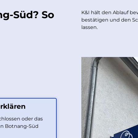
ng-Süd? So
K&I hält den Ablauf bew
bestätigen und den Sc
lassen.
rklären
schlossen oder das
z in Botnang-Süd