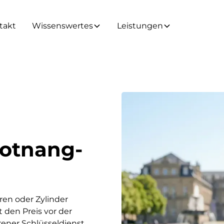
takt
Wissenswertes
Leistungen
Botnang-
ren oder Zylinder
t den Preis vor der
hrener Schlüsseldienst