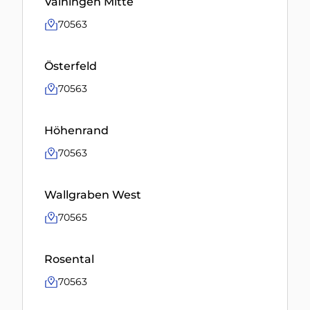
Vaihingen Mitte
70563
Österfeld
70563
Höhenrand
70563
Wallgraben West
70565
Rosental
70563