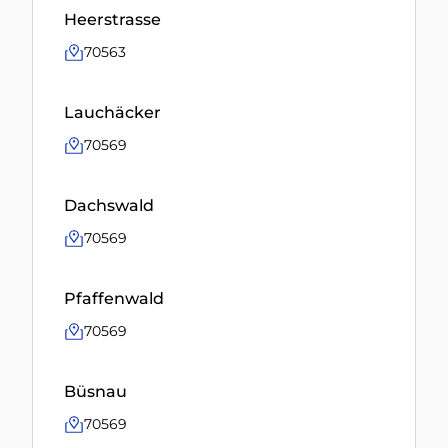
Heerstrasse
70563
Lauchäcker
70569
Dachswald
70569
Pfaffenwald
70569
Büsnau
70569