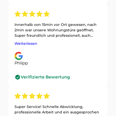
Innerhalb von 15min vor Ort gewesen, nach
2min war unsere Wohnungstüre geöffnet.
Super freundlich und professionell, auch
preislich absolut fair. 1000 Dank nochmal für
Weiterlesen
die schnelle, kompetente und unkomplizierte
Rettung in der Not am Sonntagabend 🙏🏼☺️.
Absolut empfehlenswert 😊 !
Phlipp
Verifizierte Bewertung
Super Service! Schnelle Abwicklung,
professionelle Arbeit und ein ausgesprochen