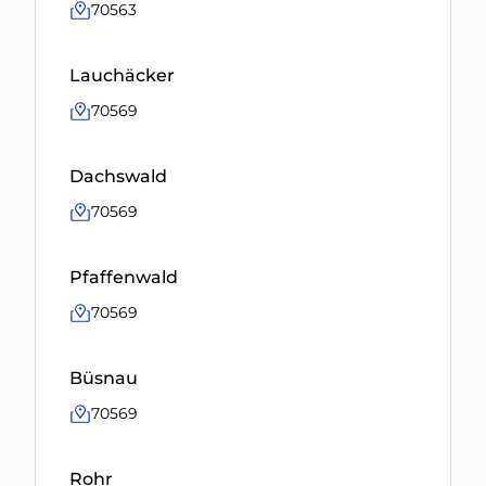
70563
Lauchäcker
70569
Dachswald
70569
Pfaffenwald
70569
Büsnau
70569
Rohr